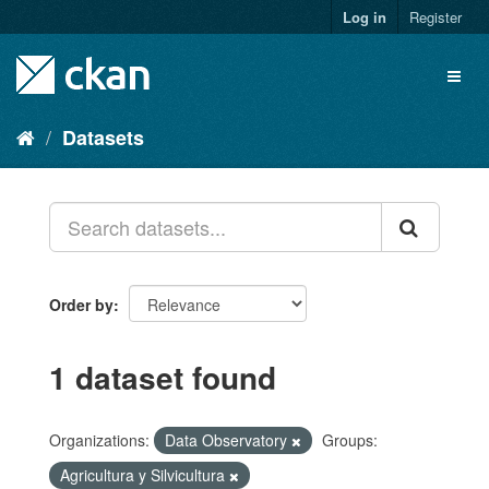
Skip
Log in
Register
to
content
Toggl
naviga
Datasets
Order by
1 dataset found
Organizations:
Data Observatory
Groups:
Agricultura y Silvicultura