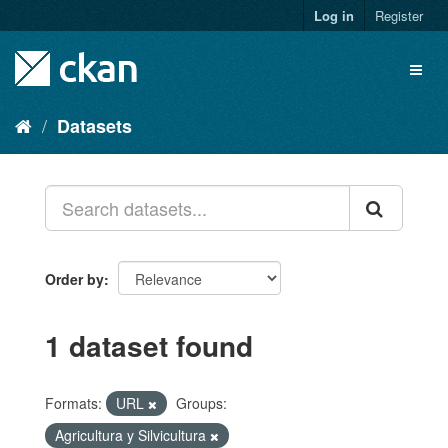
Skip
Log in
Register
to
content
Toggl
naviga
Datasets
Order by
1 dataset found
Formats:
URL
Groups:
Agricultura y Silvicultura