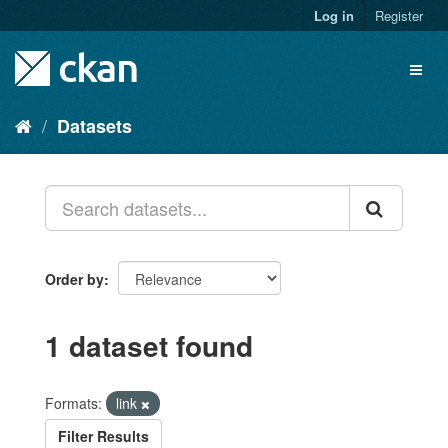
Skip
Log in
Register
to
content
Toggl
naviga
Datasets
Order by
1 dataset found
Formats:
link
Filter Results