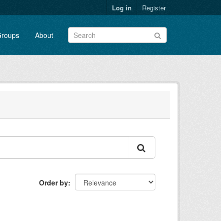
Log in
Register
roups
About
Order by