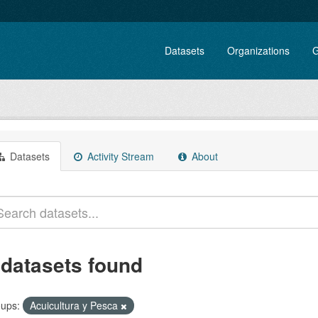
Datasets
Organizations
G
Datasets
Activity Stream
About
 datasets found
ups:
Acuicultura y Pesca