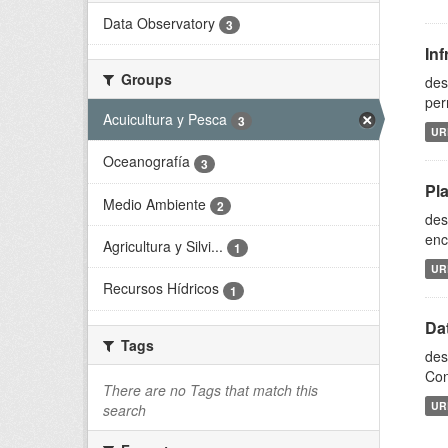
Data Observatory
3
In
Groups
des
per
Acuicultura y Pesca
3
UR
Oceanografía
3
Pl
Medio Ambiente
2
des
enc
Agricultura y Silvi...
1
UR
Recursos Hídricos
1
Da
Tags
des
Con
There are no Tags that match this
UR
search