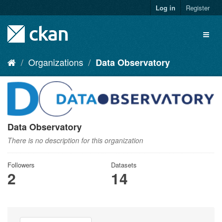
Skip
Log in
Register
to
content
Toggl
naviga
Organizations
Data Observatory
Data Observatory
There is no description for this organization
Followers
Datasets
2
14